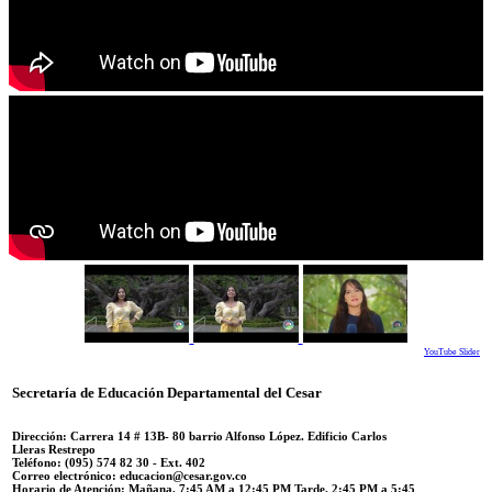
YouTube Slider
Secretaría de Educación Departamental del Cesar
Dirección: Carrera 14 #
13B- 80 barrio Alfonso López.
Edificio Carlos
Lleras Restrepo
Teléfono:
(095) 574 82 30 - Ext. 402
Correo electrónico:
educacion@cesar.gov.co
Horario de Atención:
Mañana. 7:45 AM a 12:45 PM Tarde. 2:45 PM a 5:45