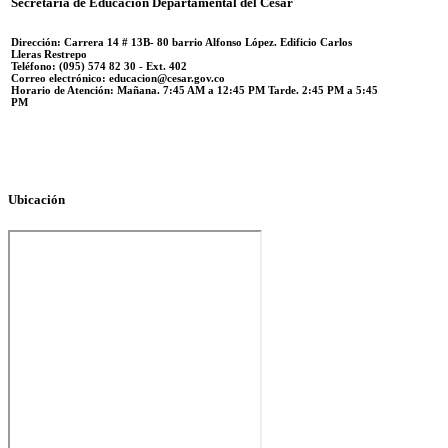
Secretaría de Educación Departamental del Cesar
Dirección: Carrera 14 #
13B- 80 barrio Alfonso López.
Edificio Carlos
Lleras Restrepo
Teléfono:
(095) 574 82 30 - Ext. 402
Correo electrónico:
educacion@cesar.gov.co
Horario de Atención:
Mañana. 7:45 AM a 12:45 PM Tarde. 2:45 PM a 5:45
PM
Ubicación