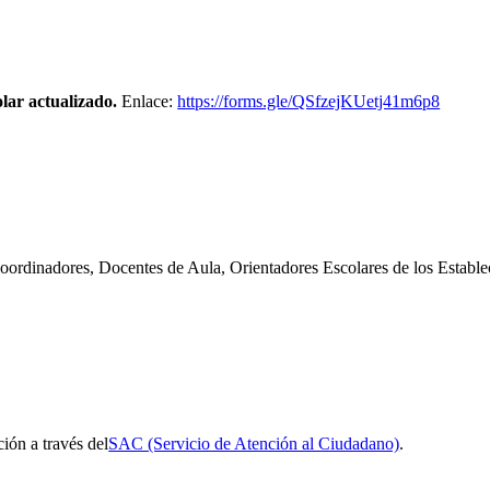
lar actualizado
.
Enlace:
https://forms.gle/QSfzejKUetj41m6p8
Coordinadores, Docentes de Aula, Orientadores Escolares de los Establ
ción a través del
SAC (Servicio de Atención al Ciudadano)
.