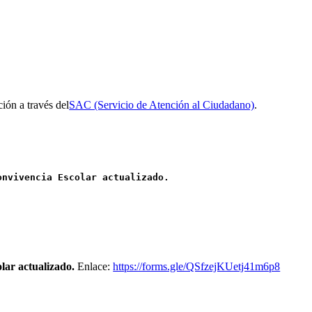
ción a través del
SAC (Servicio de Atención al Ciudadano)
.
onvivencia Escolar actualizado
.
lar actualizado
.
Enlace:
https://forms.gle/QSfzejKUetj41m6p8