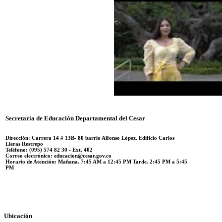
Secretaría de Educación Departamental del Cesar
Dirección: Carrera 14 #
13B- 80 barrio Alfonso López.
Edificio Carlos
Lleras Restrepo
Teléfono:
(095) 574 82 30 - Ext. 402
Correo electrónico:
educacion@cesar.gov.co
Horario de Atención:
Mañana. 7:45 AM a 12:45 PM Tarde. 2:45 PM a 5:45
PM
Ubicación